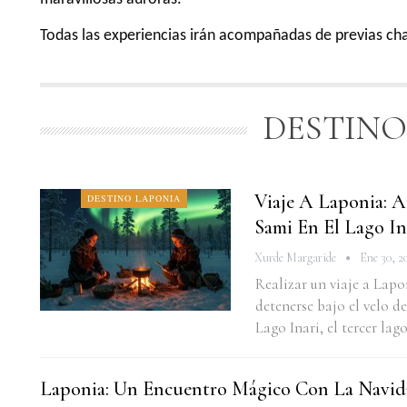
Todas las experiencias irán acompañadas de previas char
DESTINO
Viaje A Laponia: A
DESTINO LAPONIA
Sami En El Lago In
Xurde Margaride
Ene 30, 2
Realizar un viaje a Lap
detenerse bajo el velo de
Lago Inari, el tercer la
Laponia: Un Encuentro Mágico Con La Navi