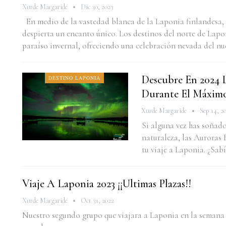
Xurde Margaride
Dic 30, 2023
En medio de la vastedad blanca de la Laponia finlandesa,
despierta un encanto único. Los destinos del norte de Lapo
paraíso invernal, ofreciendo una celebración nevada del n
Descubre En 2024 L
DESTINO LAPONIA
Durante El Máximo
Xurde Margaride
Sep 14, 2
Si alguna vez has soñado
naturaleza, las Auroras 
tu viaje a Laponia. ¿Sab
Viaje A Laponia 2023 ¡¡Ultimas Plazas!!
Xurde Margaride
Oct 31, 2022
Nuestro segundo grupo que viajara a Laponia en la semana 