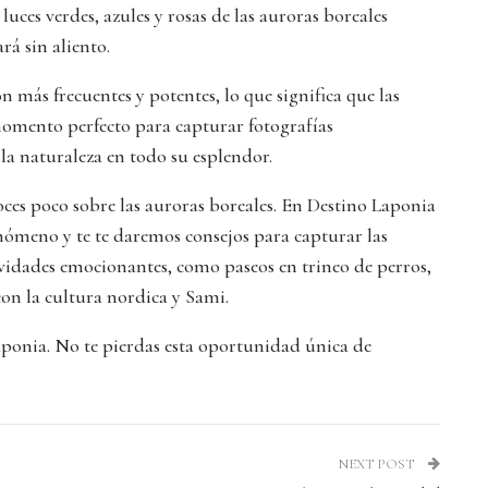
 luces verdes, azules y rosas de las auroras boreales
rá sin aliento.
n más frecuentes y potentes, lo que significa que las
 momento perfecto para capturar fotografías
la naturaleza en todo su esplendor.
oces poco sobre las auroras boreales. En Destino Laponia
enómeno y te te daremos consejos para capturar las
vidades emocionantes, como paseos en trineo de perros,
 con la cultura nordica y Sami.
aponia. No te pierdas esta oportunidad única de
NEXT POST